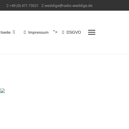
+49 (0) 471 73021
weddige@radio-weddige.de
">
rtseite
Impressum
DSGVO